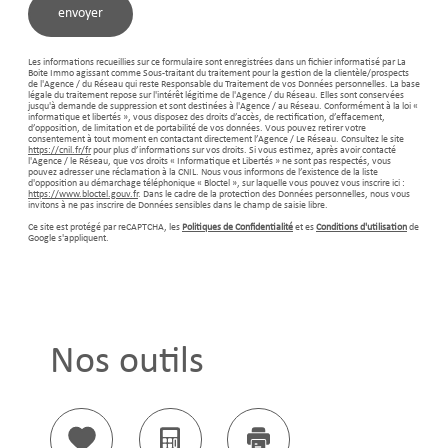
envoyer
Les informations recueillies sur ce formulaire sont enregistrées dans un fichier informatisé par La
Boite Immo agissant comme Sous-traitant du traitement pour la gestion de la clientèle/prospects
de l'Agence / du Réseau qui reste Responsable du Traitement de vos Données personnelles. La base
légale du traitement repose sur l'intérêt légitime de l'Agence / du Réseau. Elles sont conservées
jusqu'à demande de suppression et sont destinées à l'Agence / au Réseau. Conformément à la loi «
informatique et libertés », vous disposez des droits d’accès, de rectification, d’effacement,
d’opposition, de limitation et de portabilité de vos données. Vous pouvez retirer votre
consentement à tout moment en contactant directement l’Agence / Le Réseau. Consultez le site
https://cnil.fr/fr
pour plus d’informations sur vos droits. Si vous estimez, après avoir contacté
l'Agence / le Réseau, que vos droits « Informatique et Libertés » ne sont pas respectés, vous
pouvez adresser une réclamation à la CNIL. Nous vous informons de l’existence de la liste
d'opposition au démarchage téléphonique « Bloctel », sur laquelle vous pouvez vous inscrire ici :
https://www.bloctel.gouv.fr
. Dans le cadre de la protection des Données personnelles, nous vous
invitons à ne pas inscrire de Données sensibles dans le champ de saisie libre.
Ce site est protégé par reCAPTCHA, les
Politiques de Confidentialité
et es
Conditions d'utilisation
de
Google s'appliquent.
Nos outils