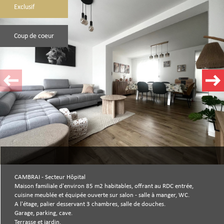
Exclusif
Plus d'informations
financières
Coup de coeur
Plus de
détails
Bilan
énergétique
CAMBRAI - Secteur Hôpital
Maison familiale d'environ 85 m2 habitables, offrant au RDC entrée,
cuisine meublée et équipée ouverte sur salon - salle à manger, WC.
A l'étage, palier desservant 3 chambres, salle de douches.
Garage, parking, cave.
Terrasse et jardin.