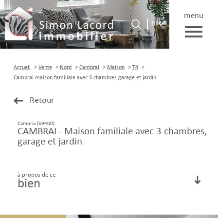
menu
Langue
Langue
fr
0
Accueil
fr
Accueil
Vente
Nord
Cambrai
Maison
T4
Cambrai maison familiale avec 3 chambres garage et jardin
Retour
Cambrai (59400)
CAMBRAI - Maison familiale avec 3 chambres,
garage et jardin
à propos de ce
bien