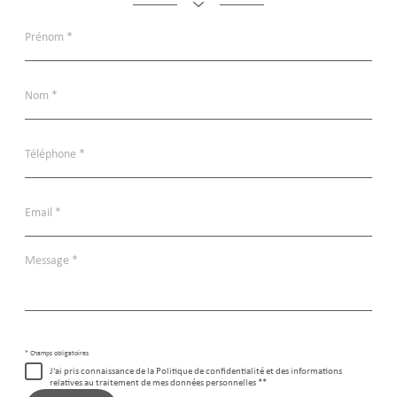
Prénom
*
Nom
*
Téléphone
*
Email
*
Message
*
* Champs obligatoires
J'ai pris connaissance de la Politique de confidentialité et des informations
relatives au traitement de mes données personnelles **