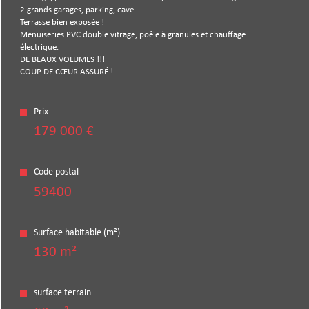
Bilan
énergétique
2 grands garages, parking, cave.
Terrasse bien exposée !
Menuiseries PVC double vitrage, poêle à granules et chauffage
électrique.
DE BEAUX VOLUMES !!!
COUP DE CŒUR ASSURÉ !
Prix
179 000 €
Code postal
59400
Surface habitable (m²)
130 m²
surface terrain