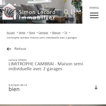
menu
Langue
Langue
fr
0
Accueil
fr
Accueil
Vente
Nord
Cambrai
Maison
T4
Limitrophe cambrai maison semi individuelle avec 2 garages
Retour
Cambrai (59400)
LIMITROPHE CAMBRAI - Maison semi
individuelle avec 2 garages
à propos de ce
bien