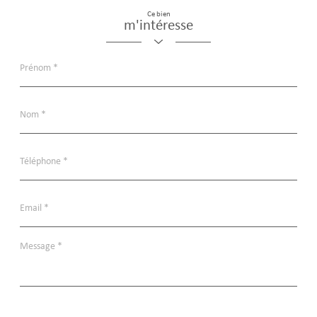
Ce bien
m'intéresse
Prénom
*
Nom
*
Téléphone
*
Email
*
Message
*