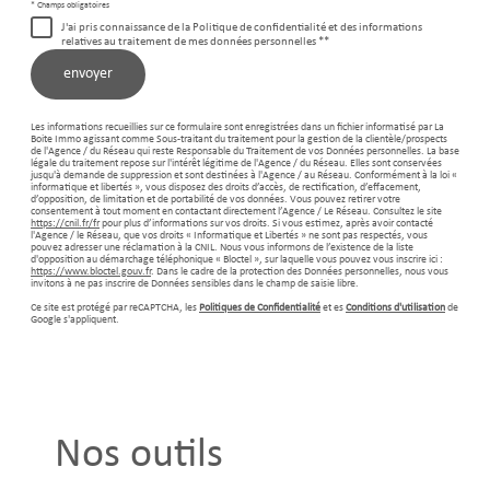
* Champs obligatoires
J'ai pris connaissance de la Politique de confidentialité et des informations
relatives au traitement de mes données personnelles **
envoyer
Les informations recueillies sur ce formulaire sont enregistrées dans un fichier informatisé par La
Boite Immo agissant comme Sous-traitant du traitement pour la gestion de la clientèle/prospects
de l'Agence / du Réseau qui reste Responsable du Traitement de vos Données personnelles. La base
légale du traitement repose sur l'intérêt légitime de l'Agence / du Réseau. Elles sont conservées
jusqu'à demande de suppression et sont destinées à l'Agence / au Réseau. Conformément à la loi «
informatique et libertés », vous disposez des droits d’accès, de rectification, d’effacement,
d’opposition, de limitation et de portabilité de vos données. Vous pouvez retirer votre
consentement à tout moment en contactant directement l’Agence / Le Réseau. Consultez le site
https://cnil.fr/fr
pour plus d’informations sur vos droits. Si vous estimez, après avoir contacté
l'Agence / le Réseau, que vos droits « Informatique et Libertés » ne sont pas respectés, vous
pouvez adresser une réclamation à la CNIL. Nous vous informons de l’existence de la liste
d'opposition au démarchage téléphonique « Bloctel », sur laquelle vous pouvez vous inscrire ici :
https://www.bloctel.gouv.fr
. Dans le cadre de la protection des Données personnelles, nous vous
invitons à ne pas inscrire de Données sensibles dans le champ de saisie libre.
Ce site est protégé par reCAPTCHA, les
Politiques de Confidentialité
et es
Conditions d'utilisation
de
Google s'appliquent.
Nos outils